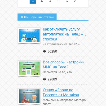
2
3
4
5
1
ТОП-5 лучших статей
Как отключить услугу
автоплатеж на Теле2 – 3
способа
«Автоплатеж» от Теле2 – ...
30250
Все способы настройки
ММС на Теле2
Несмотря на то, что ...
22689
Опция «Звони по
России» от МегаФон
Мобильный оператор Мегафон
знает ...