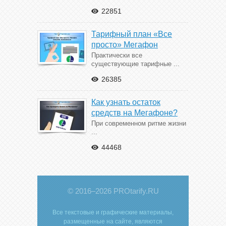
22851
Тарифный план «Все
просто» Мегафон
Практически все
существующие тарифные ...
26385
Как узнать остаток
средств на Мегафоне?
При современном ритме жизни
...
44468
© 2016–2026 PROtarify.RU
Все текстовые и графические материалы,
размещенные на сайте, являются