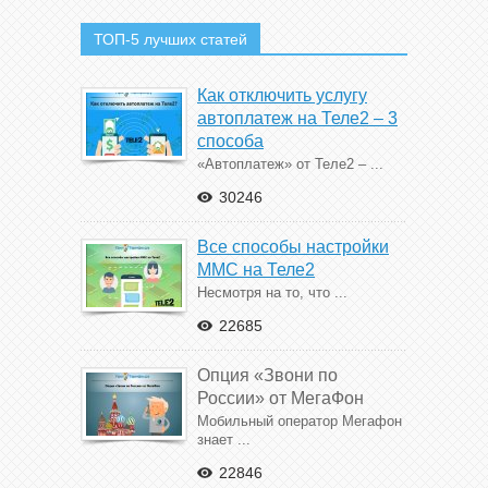
ТОП-5 лучших статей
Как отключить услугу
автоплатеж на Теле2 – 3
способа
«Автоплатеж» от Теле2 – ...
30246
Все способы настройки
ММС на Теле2
Несмотря на то, что ...
22685
Опция «Звони по
России» от МегаФон
Мобильный оператор Мегафон
знает ...
22846