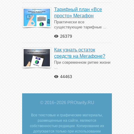
Тарифный план «Все
просто» Мегафон
Практически все
существующие тарифные ...
26379
Как узнать остаток
средств на Мегафоне?
При современном ритме жизни
...
44463
© 2016–2026 PROtarify.RU
Все текстовые и графические материалы,
размещенные на сайте, являются
собственностью редакции. Копирование их
допускается только при использовании