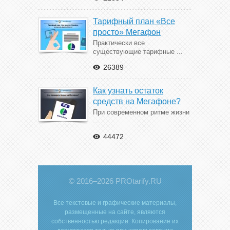
Тарифный план «Все
просто» Мегафон
Практически все
существующие тарифные ...
26389
Как узнать остаток
средств на Мегафоне?
При современном ритме жизни
...
44472
© 2016–2026 PROtarify.RU
Все текстовые и графические материалы,
размещенные на сайте, являются
собственностью редакции. Копирование их