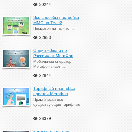
30244
Все способы настройки
ММС на Теле2
Несмотря на то, что ...
22683
Опция «Звони по
России» от МегаФон
Мобильный оператор
Мегафон знает ...
22844
Тарифный план «Все
просто» Мегафон
Практически все
существующие тарифные
...
26379
Как узнать остаток