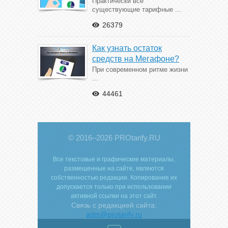
Практически все
существующие тарифные ...
26379
Как узнать остаток
средств на Мегафоне?
При современном ритме жизни
...
44461
© 2016–2026 PROtarify.RU
Все текстовые и графические материалы,
размещенные на сайте, являются
собственностью редакции. Копирование их
допускается только при использовании
активной ссылки на этот сайт.
Связь с редакцией сайта:
adm@protarify.ru