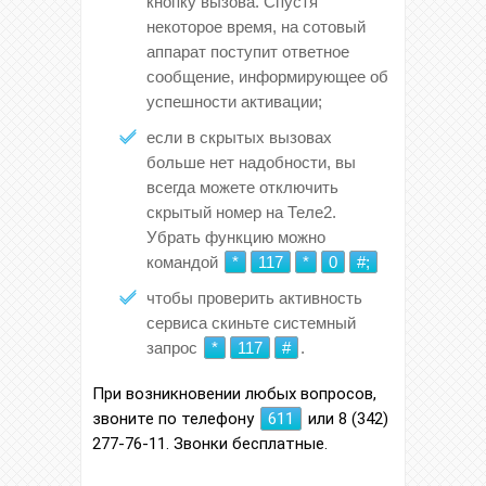
кнопку вызова. Спустя
некоторое время, на сотовый
аппарат поступит ответное
сообщение, информирующее об
успешности активации;
если в скрытых вызовах
больше нет надобности, вы
всегда можете отключить
скрытый номер на Теле2.
Убрать функцию можно
командой
*
117
*
0
#;
чтобы проверить активность
сервиса скиньте системный
запрос
*
117
#
.
При возникновении любых вопросов,
звоните по телефону
611
или 8 (342)
277-76-11. Звонки бесплатные.