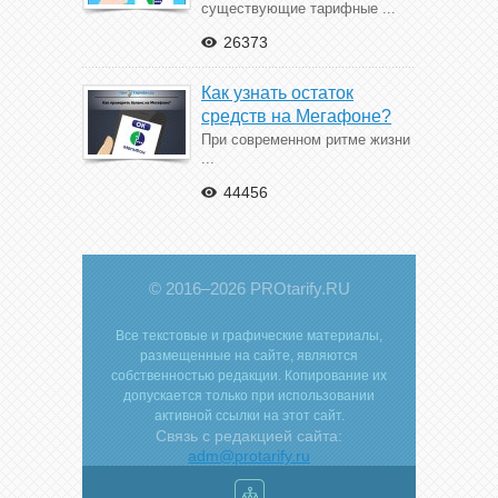
существующие тарифные ...
26373
Как узнать остаток
средств на Мегафоне?
При современном ритме жизни
...
44456
© 2016–2026 PROtarify.RU
Все текстовые и графические материалы,
размещенные на сайте, являются
собственностью редакции. Копирование их
допускается только при использовании
активной ссылки на этот сайт.
Связь с редакцией сайта:
adm@protarify.ru