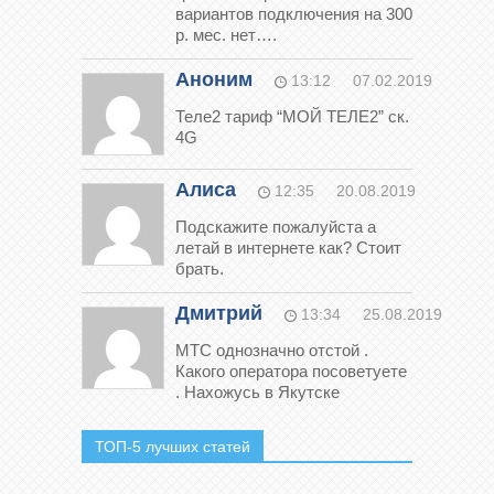
вариантов подключения на 300
р. мес. нет….
Аноним
13:12
07.02.2019
Теле2 тариф “МОЙ ТЕЛЕ2” ск.
4G
Алиса
12:35
20.08.2019
Подскажите пожалуйста а
летай в интернете как? Стоит
брать.
Дмитрий
13:34
25.08.2019
МТС однозначно отстой .
Какого оператора посоветуете
. Нахожусь в Якутске
ТОП-5 лучших статей