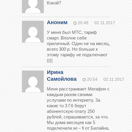
Кокой?
Аноним
20:49
02.11.2017
У меня был МТС, тариф
смарт. Вполне себе
приличный. Один гиг на месяц,
всего 300 р. Но больше к
этому тарифу не подключают
((((
Ирина
Самойлова
20:54
02.11.2017
Меня расстраивает Мегафон с
каждым разом своими
услугами по интернету. За
какие то 3 Гб берут
абонентскую плату 250
рублей, спрашивается, за что.
Мы дома месяцев как 5
подключили wi – fi от Билайна,