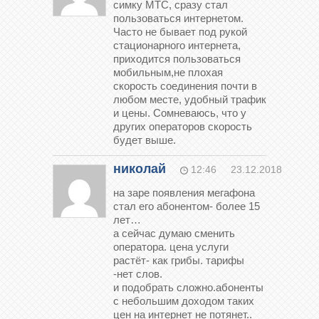
симку МТС, сразу стал
пользоваться интернетом.
Часто не бывает под рукой
стационарного интернета,
приходится пользоваться
мобильным,не плохая
скорость соединения почти в
любом месте, удобный трафик
и цены. Сомневаюсь, что у
других операторов скорость
будет выше.
николай
12:46
23.12.2018
на заре появления мегафона
стал его абонентом- более 15
лет…
а сейчас думаю сменить
оператора. цена услуги
растёт- как грибы. тарифы
-нет слов.
и подобрать сложно.абоненты
с небольшим доходом таких
цен на интернет не потянет..