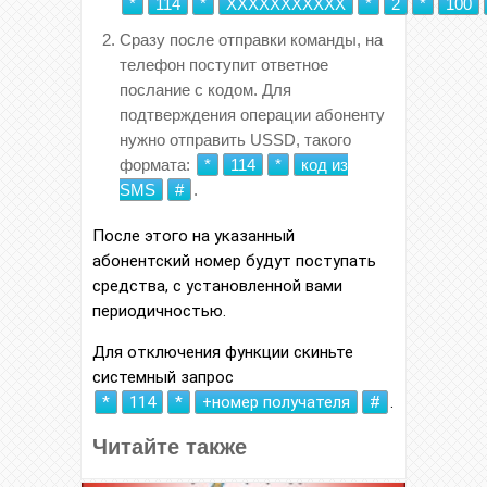
*
114
*
ХХХХХХХХХХХ
*
2
*
100
Сразу после отправки команды, на
телефон поступит ответное
послание с кодом. Для
подтверждения операции абоненту
нужно отправить USSD, такого
формата:
*
114
*
код из
SMS
#
.
После этого на указанный
абонентский номер будут поступать
средства, с установленной вами
периодичностью.
Для отключения функции скиньте
системный запрос
*
114
*
+номер получателя
#
.
Читайте также