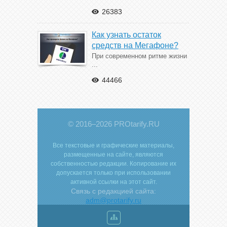
26383
Как узнать остаток
средств на Мегафоне?
При современном ритме жизни
...
44466
© 2016–2026 PROtarify.RU
Все текстовые и графические материалы,
размещенные на сайте, являются
собственностью редакции. Копирование их
допускается только при использовании
активной ссылки на этот сайт.
Связь с редакцией сайта:
adm@protarify.ru