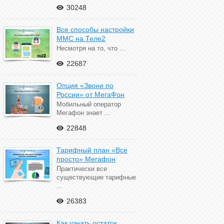
30248
Все способы настройки
ММС на Теле2
Несмотря на то, что ...
22687
Опция «Звони по
России» от МегаФон
Мобильный оператор
Мегафон знает ...
22848
Тарифный план «Все
просто» Мегафон
Практически все
существующие тарифные
...
26383
Как узнать остаток