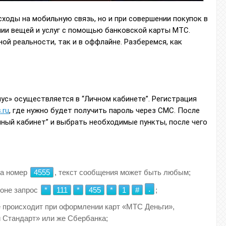
сходы на мобильную связь, но и при совершении покупок в
нии вещей и услуг с помощью банковской карты МТС.
ой реальности, так и в оффлайне. Разберемся, как
с» осуществляется в “Личном кабинете”. Регистрация
.ru
, где нужно будет получить пароль через СМС. После
чный кабинет” и выбрать необходимые пункты, после чего
на номер
4555
, текст сообщения может быть любым;
.
оне запрос
*
111
*
455
*
1
#
;
 происходит при оформлении карт «МТС Деньги»,
й Стандарт» или же Сбербанка;