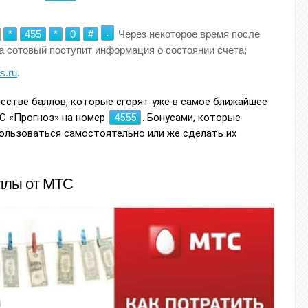
.
*
455
*
0
#
Через некоторое время после
а сотовый поступит информация о состоянии счета;
s.ru
.
естве баллов, которые сгорят уже в самое ближайшее
С «Прогноз» на номер
4555
. Бонусами, которые
пользоваться самостоятельно или же сделать их
аллы от МТС