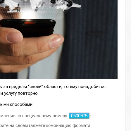
ь за пределы “своей” области, то ему понадобится
 услугу повторно.
ными способами:
омление по специальному номеру
0500975
;
рите на своем гаджете комбинацию формата