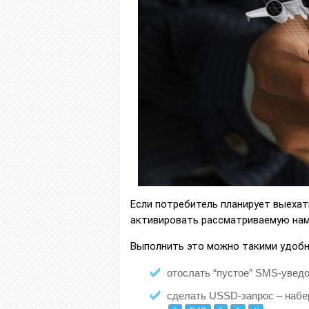
Если потребитель планирует выехат
активировать рассматриваемую нами
Выполнить это можно такими удоб
отослать “пустое” SMS-увед
сделать USSD-запрос – набе