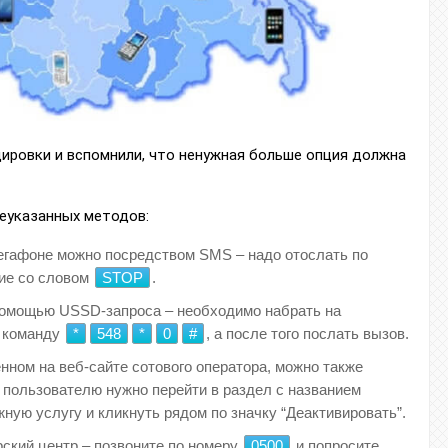
ировки и вспомнили, что ненужная больше опция должна
еуказанных методов:
егафоне можно посредством SMS – надо отослать по
ие со словом
STOP
.
помощью USSD-запроса – необходимо набрать на
а команду
*
548
*
0
#
, а после того послать вызов.
нном на веб-сайте сотового оператора, можно также
 пользователю нужно перейти в раздел с названием
жную услугу и кликнуть рядом по значку “Деактивировать”.
рский центр – позвоните по номеру
0500
и попросите