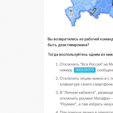
Вы возвратились из рабочей команд
быть деактивирована?
Тогда воспользуйтесь одним из ниж
Отключить “Вся Россия” на М
номеру
000105975
сообщен
Отключить опцию можно и с 
клавиатуре своего смартфон
В “Личном кабинете”, размеще
отключить роуминг Мегафон –
“Роуминг”, а там избрать нену
При помощи звонка в операто