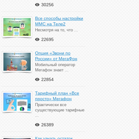
30256
Все способы настройки
ММС на Теле2
Несмотря на то, что ...
22695
Опция «Звони по
России» от МегаФон
Мобильный оператор
Мегафон знает ...
22854
Тарифный план «Все
просто» Мегафон
Практически все
существующие тарифные
...
26389
Как узнать остаток