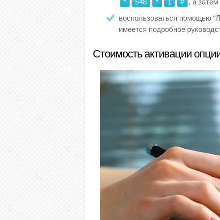
*
548
*
1
#
, а зате
воспользоваться помощью “Ли
имеется подробное руководст
Стоимость активации опции